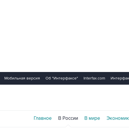
Мобильная версия
Об "Интерфаксе"
Interfax.com
Интерфак
Главное
В России
В мире
Экономик