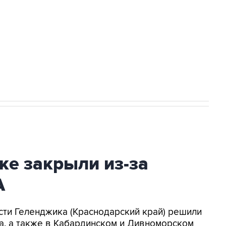
НН 7725383515 Erid: F7NfYUJCUneVdwcydK6A
2027 года импорт, выпуск и обращение
ке закрыли из-за
А
асти Геленджика (Краснодарский край) решили
а, а также в Кабардинском и Дивноморском