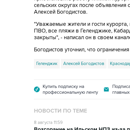
сельских округах после объявления 
Алексей Богодистов.
"Уважаемые жители и гости курорта, 
ПВО, все пляжи в Геленджике, Кабар
закрыты", - написал он в своем канал
Богодистов уточнил, что ограничени
Геленджик
Алексей Богодистов
Краснода
Купить подписку на
Подписа
профессиональную ленту
главных
НОВОСТИ ПО ТЕМЕ
8 августа 11:59
Возгорание на Ильском НПЗ из-за