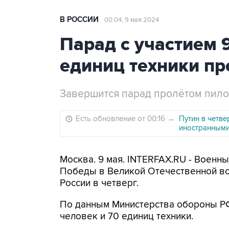
В РОССИИ
00:04, 9 мая 2024
Парад с участием 9
единиц техники пр
Завершится парад пролётом пилот
Есть обновление от 00:16
→
Путин в четв
иностранными
Москва. 9 мая. INTERFAX.RU - Военн
Победы в Великой Отечественной вой
России в четверг.
По данным Министерства обороны РФ,
человек и 70 единиц техники.