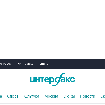
с-Россия
Финмаркет
Еще...
а
Спорт
Культура
Москва
Digital
Новости
С