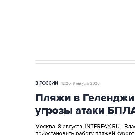
агрокомплексов
Социальная реклама, АНО «Национальные приоритеты».
И
Кабмин РФ разрешил до 1 июля 
бензина Евро 2, Евро 3, Евро 4
В РОССИИ
12:26, 8 августа 2026
Пляжи в Геленджи
угрозы атаки БПЛ
Москва. 8 августа. INTERFAX.RU - Вл
приостановить работу пляжей курорт