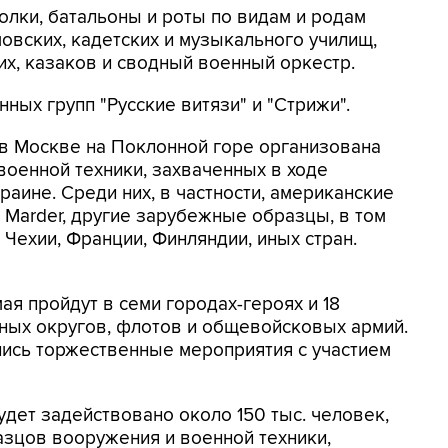
лки, батальоны и роты по видам и родам
мовских, кадетских и музыкального училищ,
, казаков и сводный военный оркестр.
ных групп "Русские витязи" и "Стрижи".
в Москве на Поклонной горе организована
оенной техники, захваченных в ходе
аине. Среди них, в частности, американские
и Marder, другие зарубежные образцы, в том
Чехии, Франции, Финляндии, иных стран.
я пройдут в семи городах-героях и 18
ных округов, флотов и общевойсковых армий.
лись торжественные мероприятия с участием
дет задействовано около 150 тыс. человек,
азцов вооружения и военной техники,