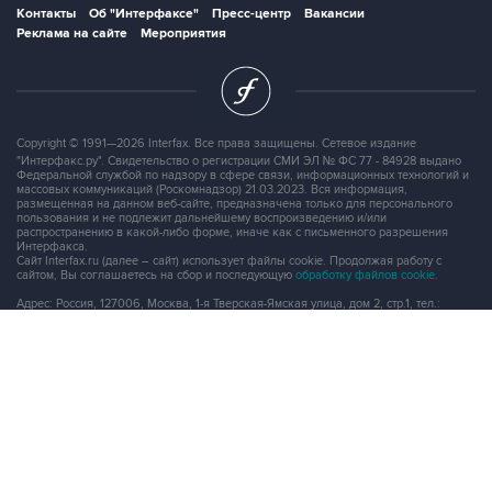
Контакты
Об "Интерфаксе"
Пресс-центр
Вакансии
Реклама на сайте
Мероприятия
Copyright © 1991—2026 Interfax. Все права защищены. Сетевое издание
"Интерфакс.ру". Свидетельство о регистрации СМИ ЭЛ № ФС 77 - 84928 выдано
Федеральной службой по надзору в сфере связи, информационных технологий и
массовых коммуникаций (Роскомнадзор) 21.03.2023. Вся информация,
размещенная на данном веб-сайте, предназначена только для персонального
пользования и не подлежит дальнейшему воспроизведению и/или
распространению в какой-либо форме, иначе как с письменного разрешения
Интерфакса.
Сайт Interfax.ru (далее – сайт) использует файлы cookie. Продолжая работу с
сайтом, Вы соглашаетесь на сбор и последующую
обработку файлов cookie
.
Адрес: Россия, 127006, Москва, 1-я Тверская-Ямская улица, дом 2, стр.1, тел.:
+7 (499) 250-98-40
, факс:
+7 (499) 250-97-27
Продукты информационной группы
"Интерфакс"
Информация о компаниях, товарах и людях
СПАРК
X-Compliance
СКАУТ
Маркер