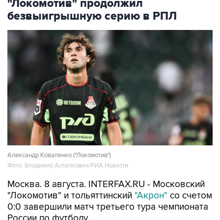
"Локомотив" продолжил
безвыигрышную серию в РПЛ
Александр Коваленко ("Локомотив")
Фото: Владимир Астапкович/РИА Новости
Москва. 8 августа. INTERFAX.RU - Московский
"Локомотив" и тольяттинский
"Акрон"
со счетом
0:0 завершили матч третьего тура чемпионата
России по футболу.