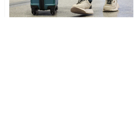
08 августа, 12:26
Пляжи в Геленджике закрыли из-за угрозы атаки
БПЛА
08 августа, 11:59
Возгорание на Ильском НПЗ из-за падения обломков
БПЛА ликвидировано
ХРОНИКИ СОБЫТИЙ