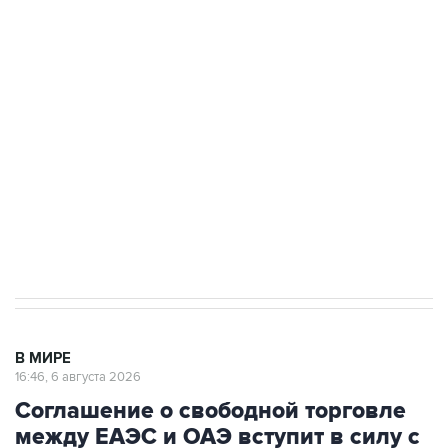
одних руках все службы тыла Минобороны
Как российские медицинские технологии
выходят на мировые рынки
Социальная реклама, АНО «Национальные приоритеты».
ИНН 7725383515 Erid: F7NfYUJCUneVdTRF8PRs
Трамп заявил, что переговоры с Ираном
начнутся в понедельник
В МИРЕ
16:46, 6 августа 2026
Соглашение о свободной торговле
между ЕАЭС и ОАЭ вступит в силу с
6 октября