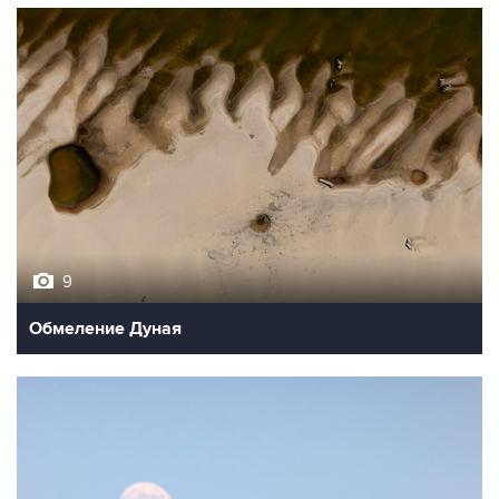
9
Обмеление Дуная