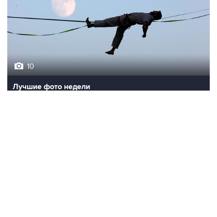
10
Лучшие фото недели
НОВОСТИ
06 августа, 17:03
Пострадавшие от атак на Wildberries селлеры могут
получить отсрочки по налогам
06 августа, 16:02
Международные резервы России с 24 по 31 июля
сократились на $11,8 млрд