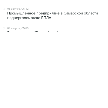
08 августа, 06:42
Промышленное предприятие в Самарской области
подверглось атаке БПЛА
08 августа, 05:05
В группировке "Восток" сообщили о продвижении в
глубину обороны ВСУ
08 августа, 00:36