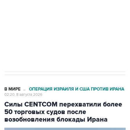
Беспилотные технологии и ИИ на службе у
электросетевых объектов и агрокомплексов
Социальная реклама, АНО «Национальные приоритеты».
ИНН 7725383515 Erid: F7NfYUJCUneVdwcydK6A
Кабмин РФ разрешил до 1 июля 2027 года
импорт, выпуск и обращение бензина Евро 2,
Евро 3, Евро 4
В МИРЕ
ОПЕРАЦИЯ ИЗРАИЛЯ И США ПРОТИВ ИРАНА
→
02:20, 8 августа 2026
Силы CENTCOM перехватили более
50 торговых судов после
возобновления блокады Ирана