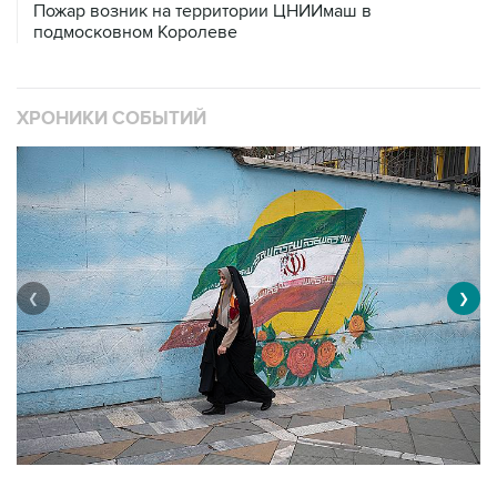
Пожар возник на территории ЦНИИмаш в
подмосковном Королеве
ХРОНИКИ СОБЫТИЙ
❮
❯
В
Операция Израиля и США против Ирана