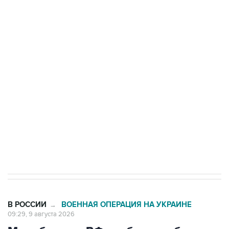
Промышленное предприятие в Самарской
области подверглось атаке БПЛА
Беспилотные технологии и ИИ на службе у
электросетевых объектов и агрокомплексов
Социальная реклама, АНО «Национальные приоритеты».
ИНН 7725383515 Erid: F7NfYUJCUneVdwcydK6A
Кабмин РФ разрешил до 1 июля 2027 года
импорт, выпуск и обращение бензина Евро 2,
Евро 3, Евро 4
В РОССИИ
ВОЕННАЯ ОПЕРАЦИЯ НА УКРАИНЕ
→
09:29, 9 августа 2026