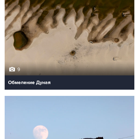
9
Обмеление Дуная