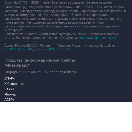
Copyright © 1991—2026 Interfax. Все права защищены. Сетевое издание
"Интерфакс.ру". Свидетельство о регистрации СМИ ЭЛ № ФС 77 - 84928 выдано
Федеральной службой по надзору в сфере связи, информационных технологий и
массовых коммуникаций (Роскомнадзор) 21.03.2023. Вся информация,
размещенная на данном веб-сайте, предназначена только для персонального
пользования и не подлежит дальнейшему воспроизведению и/или
распространению в какой-либо форме, иначе как с письменного разрешения
Интерфакса.
Сайт Interfax.ru (далее – сайт) использует файлы cookie. Продолжая работу с
сайтом, Вы соглашаетесь на сбор и последующую
обработку файлов cookie
.
Адрес: Россия, 127006, Москва, 1-я Тверская-Ямская улица, дом 2, стр.1, тел.:
+7 (499) 250-98-40
, факс:
+7 (499) 250-97-27
Продукты информационной группы
"Интерфакс"
Информация о компаниях, товарах и людях
СПАРК
X-Compliance
СКАУТ
Маркер
АСТРА
Новости и рынки
Новости "Интерфакса"
СКАН
RUDATA
Центр раскрытия корпоративной информации