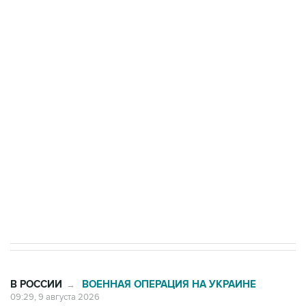
Промышленное предприятие в Самарской
области подверглось атаке БПЛА
Беспилотные технологии и ИИ на службе у
электросетевых объектов и агрокомплексов
Социальная реклама, АНО «Национальные приоритеты».
ИНН 7725383515 Erid: F7NfYUJCUneVdwcydK6A
Кабмин РФ разрешил до 1 июля 2027 года
импорт, выпуск и обращение бензина Евро 2,
Евро 3, Евро 4
В РОССИИ
ВОЕННАЯ ОПЕРАЦИЯ НА УКРАИНЕ
→
09:29, 9 августа 2026
Минобороны РФ сообщило об