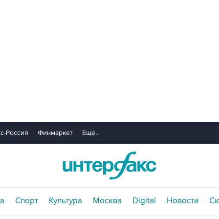
с-Россия
Финмаркет
Еще...
а
Спорт
Культура
Москва
Digital
Новости
С