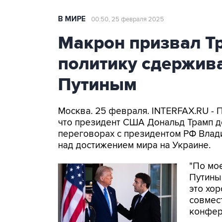
В МИРЕ
00:50, 25 февраля 2025
Макрон призвал Т
политику сдержива
Путиным
Москва. 25 февраля. INTERFAX.RU - 
что президент США Дональд Трамп д
переговорах с президентом РФ Влад
над достижением мира на Украине.
"По мо
Путиным
это хор
совмес
конфер