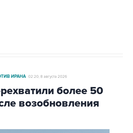
НН 7725383515 Erid: F7NfYUJCUneVdwcydK6A
2027 года импорт, выпуск и обращение
ОТИВ ИРАНА
02:20, 8 августа 2026
ехватили более 50
осле возобновления