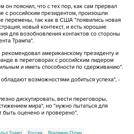
м он пояснил, что с тех пор, как сам прервал
е с российским президентом, произошли
е перемены, так как в США "появились новая
трация, новый контекст, и есть хорошие
ния для возобновления контактов со стороны
нта Трампа".
 рекомендовал американскому президенту и
манде в переговорах с российским лидером
сильным и иметь способности по сдерживанию".
обладают возможностями добиться успеха", -
лезно дискутировать, вести переговоры,
тижением мира", но "нужно пытаться для
т быть оценено и проверено".
льд Трамп
Россия
Владимир Путин