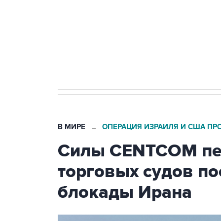
Социальная реклама, АНО «Национальные приоритеты».
И
Кабмин РФ разрешил до 1 июля 
бензина Евро 2, Евро 3, Евро 4
В МИРЕ
ОПЕРАЦИЯ ИЗРАИЛЯ И США ПР
→
Силы CENTCOM пер
торговых судов п
блокады Ирана