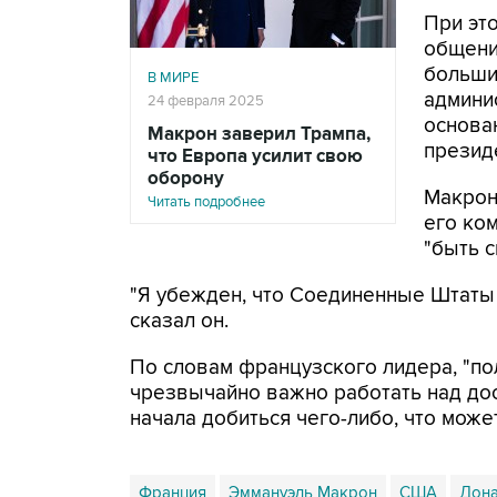
При это
общени
больши
В МИРЕ
админис
24 февраля 2025
основа
Макрон заверил Трампа,
президе
что Европа усилит свою
оборону
Макрон
Читать подробнее
его ко
"быть 
"Я убежден, что Соединенные Штаты 
сказал он.
По словам французского лидера, "по
чрезвычайно важно работать над дос
начала добиться чего-либо, что може
Франция
Эммануэль Макрон
США
Дона