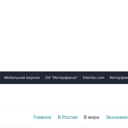
Мобильная версия
Об "Интерфаксе"
Interfax.com
Интерфак
Главное
В России
В мире
Экономик