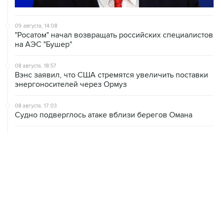
09 августа, 14:08
"Росатом" начал возвращать российских специалистов
на АЭС "Бушер"
08 августа, 18:57
Вэнс заявил, что США стремятся увеличить поставки
энергоносителей через Ормуз
08 августа, 17:03
Судно подверглось атаке вблизи берегов Омана
08 августа, 15:45
В "Газпроме" заявили, что ситуация с закачкой газа в
хранилища Европы усугубляется
08 августа, 15:21
Аракчи заявил, что Иран и Оман близки к соглашению
по Ормузскому проливу