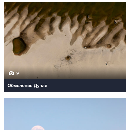
9
Обмеление Дуная