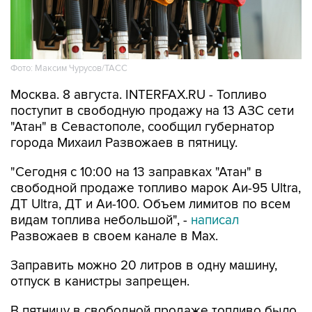
Фото: Максим Чурусов/ТАСС
Москва. 8 августа. INTERFAX.RU - Топливо
поступит в свободную продажу на 13 АЗС сети
"Атан" в Севастополе, сообщил губернатор
города Михаил Развожаев в пятницу.
"Сегодня с 10:00 на 13 заправках "Атан" в
свободной продаже топливо марок Аи-95 Ultra,
ДТ Ultra, ДТ и Аи-100. Объем лимитов по всем
видам топлива небольшой", -
написал
Развожаев в своем канале в Max.
Заправить можно 20 литров в одну машину,
отпуск в канистры запрещен.
В пятницу в свободной продаже топливо было
на десяти АЗС
этой сети.