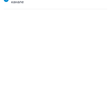
канале
13:11, 7 августа 2026