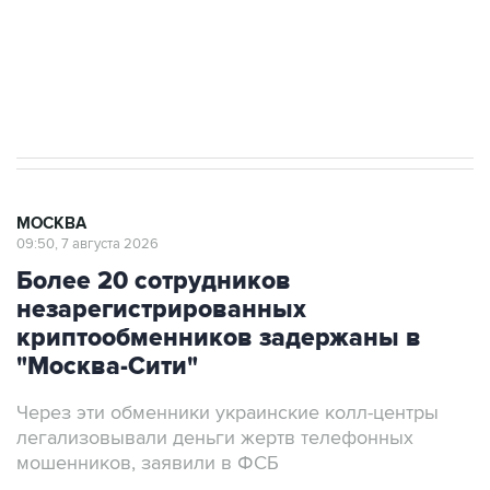
Социальная реклама, АНО «Национальные приоритеты».
ИНН 7725383515 Erid: F7NfYUJCUneVdwcydK6A
Аксенов сообщил о четвертом погибшем в
результате атаки ВСУ на Крым
МОСКВА
09:50, 7 августа 2026
Более 20 сотрудников
незарегистрированных
криптообменников задержаны в
"Москва-Сити"
Через эти обменники украинские колл-центры
легализовывали деньги жертв телефонных
мошенников, заявили в ФСБ