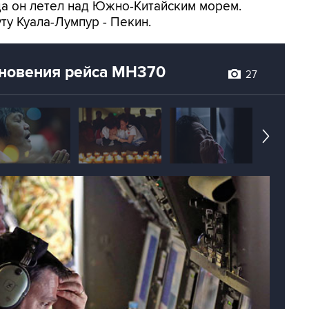
гда он летел над Южно-Китайским морем.
ту Куала-Лумпур - Пекин.
зновения рейса MH370
27