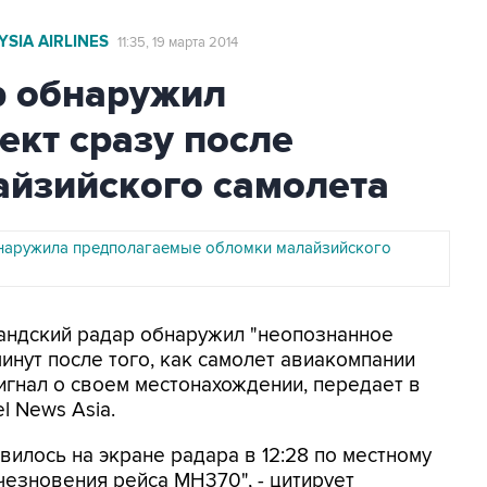
SIA AIRLINES
11:35, 19 марта 2014
р обнаружил
кт сразу после
айзийского самолета
наружила предполагаемые обломки малайзийского
иландский радар обнаружил "неопознанное
инут после того, как самолет авиакомпании
 сигнал о своем местонахождении, передает в
l News Asia.
илось на экране радара в 12:28 по местному
чезновения рейса MH370", - цитирует