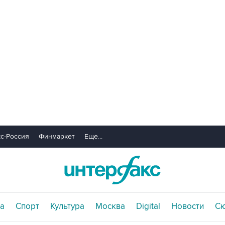
с-Россия
Финмаркет
Еще...
а
Спорт
Культура
Москва
Digital
Новости
С