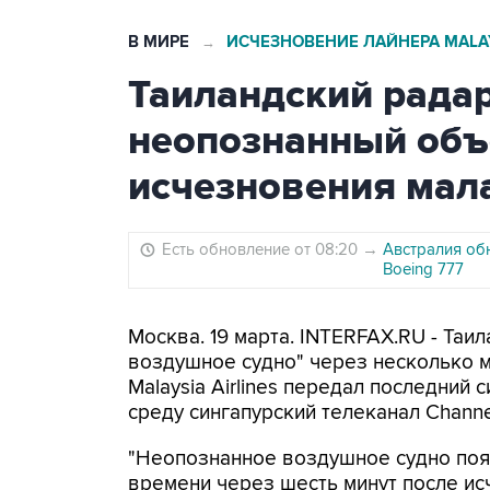
В МИРЕ
ИСЧЕЗНОВЕНИЕ ЛАЙНЕРА MALAY
→
Таиландский рада
неопознанный объе
исчезновения мал
Есть обновление от 08:20
→
Австралия об
Boeing 777
Москва. 19 марта. INTERFAX.RU - Та
воздушное судно" через несколько м
Malaysia Airlines передал последний
среду сингапурский телеканал Channe
"Неопознанное воздушное судно появ
времени через шесть минут после ис