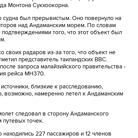
нда Монтона Сукхоокорна.
го судна был прерывистым. Оно повернуло на
иторов над Андаманским морем. По словам
 подтверждениями того, что этот объект был
м.
 своих радаров из-за того, что объект не
тметил представитель таиландских ВВС.
осле запроса малайзийского правительства -
ия рейса MH370.
источники, близкие к расследованию,
р, возможно, намеренно летел к Андаманским
молет следовал в сторону Андаманского
м путевых точек.
о находились 227 пассажиров и 12 членов