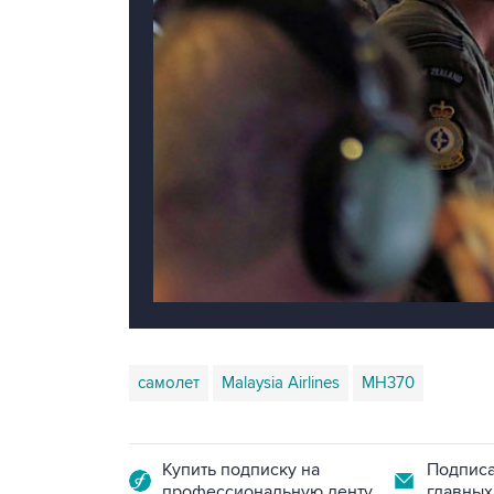
самолет
Malaysia Airlines
MH370
Купить подписку на
Подписа
профессиональную ленту
главных