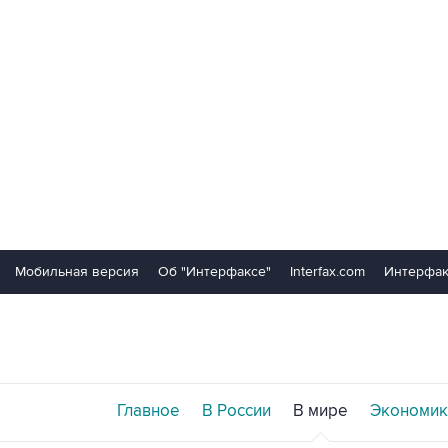
Мобильная версия
Об "Интерфаксе"
Interfax.com
Интерфак
Главное
В России
В мире
Экономик