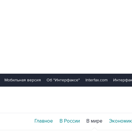
Мобильная версия
Об "Интерфаксе"
Interfax.com
Интерфак
Главное
В России
В мире
Экономик