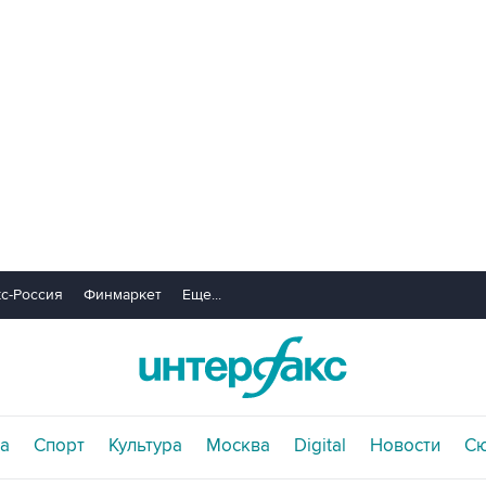
с-Россия
Финмаркет
Еще...
а
Спорт
Культура
Москва
Digital
Новости
С