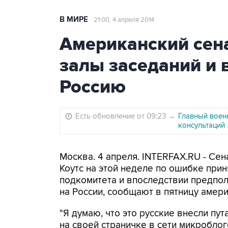
В МИРЕ
21:00, 4 апреля 2014
Американский сена
залы заседаний и 
Россию
Есть обновление от 09:23
→
Главный воен
консультаций
Москва. 4 апреля. INTERFAX.RU - Се
Коутс на этой неделе по ошибке прин
подкомитета и впоследствии предполо
на России, сообщают в пятницу амер
"Я думаю, что это русские внесли пут
на своей страничке в сети микроблогов 