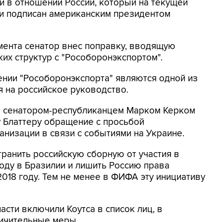
и в отношении России, который на текущей
и подписан американским президентом
умента сенатор внес поправку, вводящую
их структур с "Рособоронэкспортом".
ении "Рособоронэкспорта" являются одной из
 на российское руководство.
им сенатором-республиканцем Марком Керком
 Блаттеру обращение с просьбой
анизации в связи с событиями на Украине.
транить российскую сборную от участия в
году в Бразилии и лишить Россию права
018 году. Тем не менее в ФИФА эту инициативу
асти включили Коутса в список лиц, в
ичительные меры.