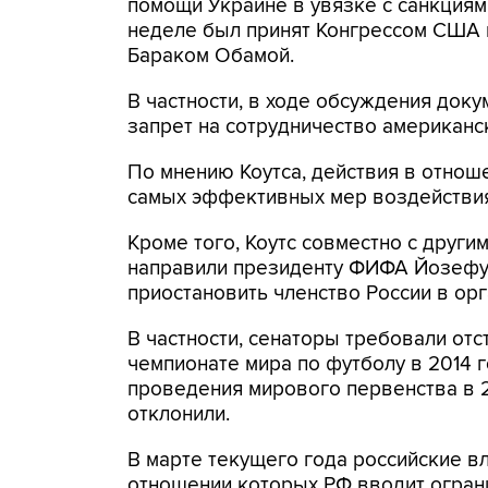
помощи Украине в увязке с санкциям
неделе был принят Конгрессом США 
Бараком Обамой.
В частности, в ходе обсуждения док
запрет на сотрудничество американск
По мнению Коутса, действия в отнош
самых эффективных мер воздействия
Кроме того, Коутс совместно с друг
направили президенту ФИФА Йозефу
приостановить членство России в орг
В частности, сенаторы требовали отс
чемпионате мира по футболу в 2014 
проведения мирового первенства в 2
отклонили.
В марте текущего года российские вл
отношении которых РФ вводит огран