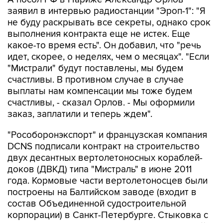
не буду раскрывать все секреты, однако срок
выполнения контракта еще не истек. Еще
какое-то время есть". Он добавил, что "речь
идет, скорее, о неделях, чем о месяцах". "Если
"Мистрали" будут поставлены, мы будем
счастливы. В противном случае в случае
выплаты нам компенсации мы тоже будем
счастливы, - сказал Орлов. - Мы оформили
заказ, заплатили и теперь ждем".
"Рособоронэкспорт" и французская компания
DCNS подписали контракт на строительство
двух десантных вертолетоносных кораблей-
доков (ДВКД) типа "Мистраль" в июне 2011
года. Кормовые части вертолетоносцев были
построены на Балтийском заводе (входит в
состав Объединенной судостроительной
корпорации) в Санкт-Петербурге. Стыковка с
головными частями и окончательная достройка
выполняется на верфи компании STX France в