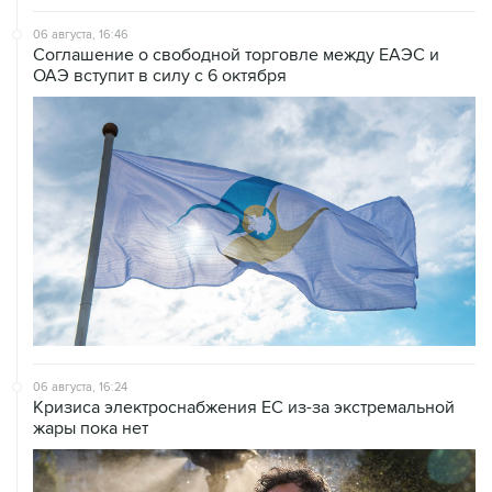
06 августа, 20:30
Что произошло за день: четверг, 6 августа
06 августа, 19:38
США расширили санкционные списки, связанные с
Кубой
06 августа, 18:19
Хуситы подтвердили, что нанесли удары по
правительственным силам Йемена
06 августа, 16:46
Соглашение о свободной торговле между ЕАЭС и
ОАЭ вступит в силу с 6 октября