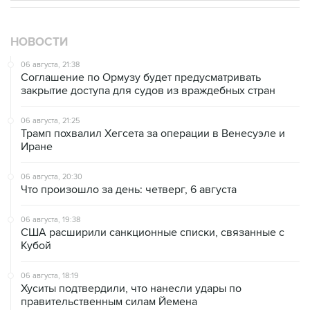
Как российские медицинские технологии
выходят на мировые рынки
Социальная реклама, АНО «Национальные приоритеты».
ИНН 7725383515 Erid: F7NfYUJCUneVdTRF8PRs
Трамп заявил, что переговоры с Ираном
начнутся в понедельник
НОВОСТИ
06 августа, 21:38
Соглашение по Ормузу будет предусматривать
закрытие доступа для судов из враждебных стран
06 августа, 21:25
Трамп похвалил Хегсета за операции в Венесуэле и
Иране