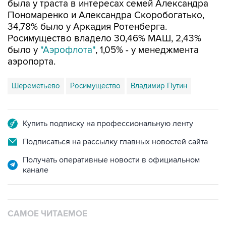
МКООО "ТПС Авиа Холдинг ЛТД" - резидент
специального административного района на
территории острова Октябрьский в
Калининградской области. Учредители МКООО
не раскрываются. До редомициляции, которая
произошла в конце 2022 года, компания была
зарегистрирована на Кипре с названием TPS
Avia Holding. Доля в 65,22% в TPS Avia Holding
была у траста в интересах семей Александра
Пономаренко и Александра Скоробогатько,
34,78% было у Аркадия Ротенберга.
Росимущество владело 30,46% МАШ, 2,43%
было у
"Аэрофлота"
, 1,05% - у менеджмента
аэропорта.
Шереметьево
Росимущество
Владимир Путин
Купить подписку на профессиональную ленту