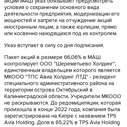
портале правовой информации. В
соответствии с ним правительство должно
принять решение "об использовании в
отношении АО "МАШ" специального права на
участие РФ в управлении этим акционерным
обществом ("золотой акции")" по закону о
приватизации государственного и
муниципального имущества. При отчуждении
акций МАШ указ обязывает предусмотреть
условия о сохранении основного вида
деятельности предприятия, модернизации его
мощностей и запрете на отчуждение акций
иностранным лицам, а также юрлицам, прямо
или косвенно находящихся под их контролем.
Указ вступает в силу со дня подписания.
Пакет акций в размере 66,06% в МАШ
контролирует ООО "Шереметьево Холдинг",
единственным владельцем которого является