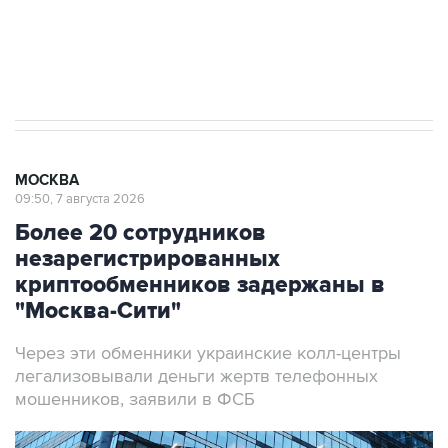
Аксенов сообщил о четвертом погибшем в
результате атаки ВСУ на Крым
МОСКВА
09:50, 7 августа 2026
Более 20 сотрудников
незарегистрированных
криптообменников задержаны в
"Москва-Сити"
Через эти обменники украинские колл-центры
легализовывали деньги жертв телефонных
мошенников, заявили в ФСБ