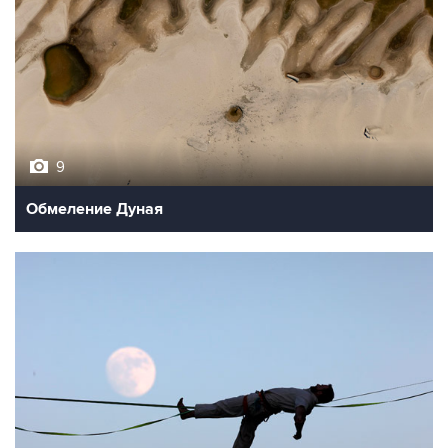
9
Обмеление Дуная