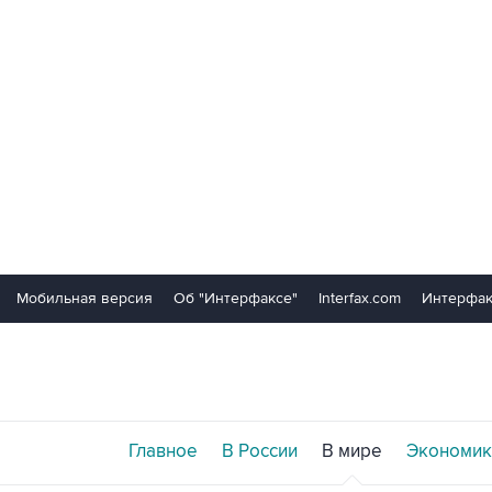
Мобильная версия
Об "Интерфаксе"
Interfax.com
Интерфак
Главное
В России
В мире
Экономик