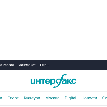
с-Россия
Финмаркет
Еще...
а
Спорт
Культура
Москва
Digital
Новости
С