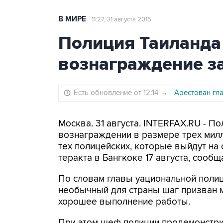
В МИРЕ
11:27, 31 августа 2015
Полиция Таиланда
вознаграждение з
Есть обновление от 12:14
→
Арестован гл
Москва. 31 августа. INTERFAX.RU - П
вознаграждении в размере трех мил
тех полицейских, которые выйдут н
теракта в Бангкоке 17 августа, сообщ
По словам главы yациональной полиц
необычный для страны шаг призван 
хорошее выполнение работы.
При этом шеф полиции продемонстри