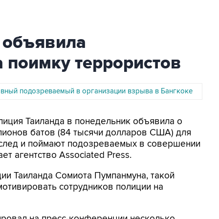
 объявила
а поимку террористов
авный подозреваемый в организации взрыва в Бангкоке
олиция Таиланда в понедельник объявила о
лионов батов (84 тысячи долларов США) для
а след и поймают подозреваемых в совершении
ает агентство Associated Press.
ии Таиланда Сомиота Пумпанмуна, такой
мотивировать сотрудников полиции на
ровал на пресс-конференции несколько