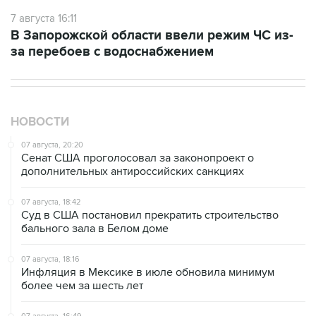
В Запорожской области ввели режим ЧС из-
за перебоев с водоснабжением
НОВОСТИ
07 августа, 20:20
Сенат США проголосовал за законопроект о
дополнительных антироссийских санкциях
07 августа, 18:42
Суд в США постановил прекратить строительство
бального зала в Белом доме
07 августа, 18:16
Инфляция в Мексике в июле обновила минимум
более чем за шесть лет
07 августа, 16:49
В США проверят сотни самолетов Boeing из-за
обнаружения трещин в фюзеляже