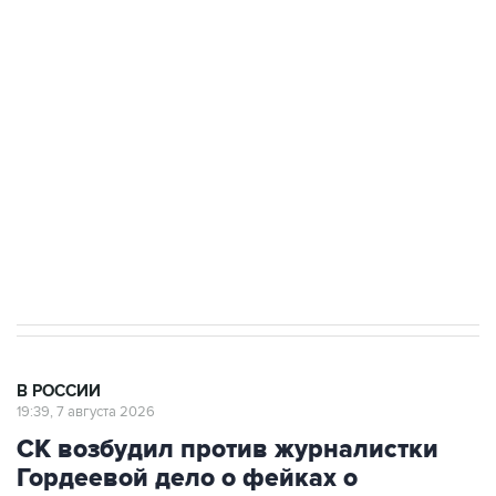
Росгвардии
Беспилотные технологии и ИИ на службе у
электросетевых объектов и агрокомплексов
Социальная реклама, АНО «Национальные приоритеты».
ИНН 7725383515 Erid: F7NfYUJCUneVdwcydK6A
Аксенов сообщил о четвертом погибшем в
результате атаки ВСУ на Крым
В РОССИИ
19:39, 7 августа 2026
СК возбудил против журналистки
Гордеевой дело о фейках о
российской армии