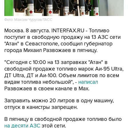
Фото: Максим Чурусов/ТАСС
Москва. 8 августа. INTERFAX.RU - Топливо
поступит в свободную продажу на 13 АЗС сети
"Атан" в Севастополе, сообщил губернатор
города Михаил Развожаев в пятницу.
"Сегодня с 10:00 на 13 заправках "Атан" в
свободной продаже топливо марок Аи-95 Ultra,
ДТ Ultra, ДТ и Аи-100. Объем лимитов по всем
видам топлива небольшой", -
написал
Развожаев в своем канале в Max.
Заправить можно 20 литров в одну машину,
отпуск в канистры запрещен.
В пятницу в свободной продаже топливо было
на десяти АЗС
этой сети.
Как сообщалось, 22 мая из-за логистических