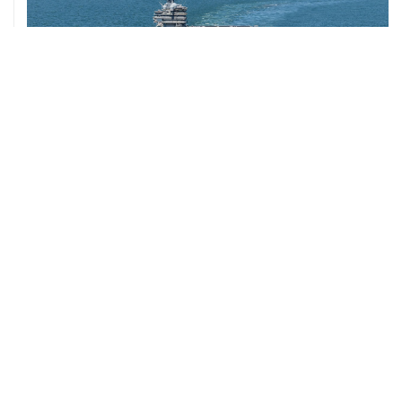
ХРОНИКИ СОБЫТИЙ
❮
❯