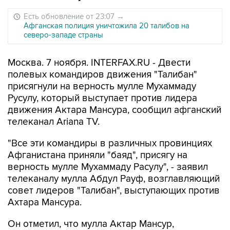
Есть обновление от 23:07
→
Афганская полиция уничтожила 20 талибов на
северо-западе страны
Москва. 7 ноября. INTERFAX.RU - Двести
полевых командиров движения "Талибан"
присягнули на верность мулле Мухаммаду
Русулу, который выступает против лидера
движения Актара Мансура, сообщил афганский
телеканал Ariana TV.
"Все эти командиры в различных провинциях
Афганистана приняли "баяд", присягу на
верность мулле Мухаммаду Расулу", - заявил
телеканалу мулла Абдул Рауф, возглавляющий
совет лидеров "Талибан", выступающих против
Ахтара Мансура.
Он отметил, что мулла Актар Мансур,