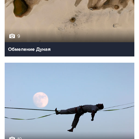
9
Обмеление Дуная