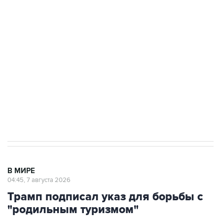
подростков, готовивших теракт на объекте
Росгвардии
Как российские медицинские технологии
выходят на мировые рынки
Социальная реклама, АНО «Национальные приоритеты».
ИНН 7725383515 Erid: F7NfYUJCUneVdTRF8PRs
Аксенов сообщил о четвертом погибшем в
результате атаки ВСУ на Крым
В МИРЕ
04:45, 7 августа 2026
Трамп подписал указ для борьбы с
"родильным туризмом"