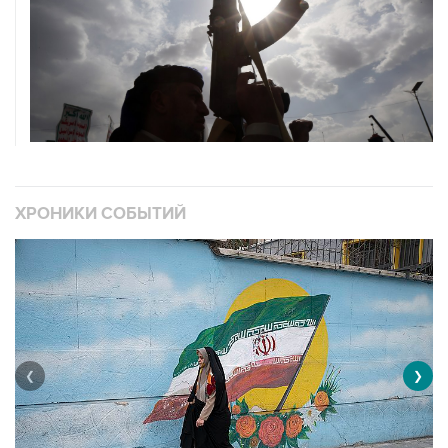
ХРОНИКИ СОБЫТИЙ
❮
❯