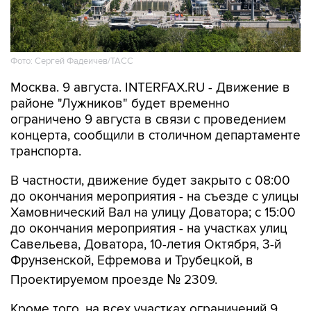
Фото: Сергей Фадеичев/ТАСС
Москва. 9 августа. INTERFAX.RU - Движение в
районе "Лужников" будет временно
ограничено 9 августа в связи с проведением
концерта, сообщили в столичном департаменте
транспорта.
В частности, движение будет закрыто с 08:00
до окончания мероприятия - на съезде с улицы
Хамовнический Вал на улицу Доватора; с 15:00
до окончания мероприятия - на участках улиц
Савельева, Доватора, 10-летия Октября, 3-й
Фрунзенской, Ефремова и Трубецкой, в
Проектируемом проезде № 2309.
Кроме того, на всех участках ограничений 9
августа с 00:01 до окончания мероприятия