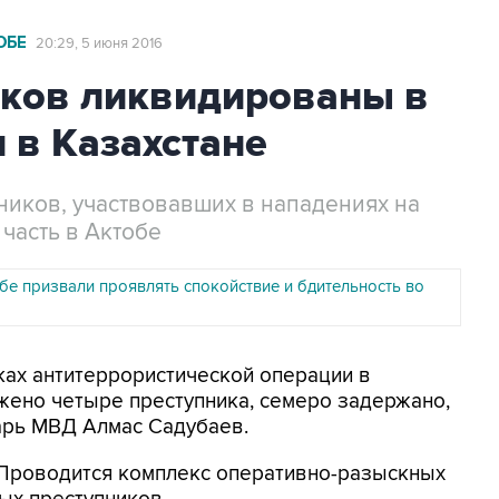
ОБЕ
20:29, 5 июня 2016
иков ликвидированы в
 в Казахстане
ников, участвовавших в нападениях на
часть в Актобе
бе призвали проявлять спокойствие и бдительность во
мках антитеррористической операции в
жено четыре преступника, семеро задержано,
арь МВД Алмас Садубаев.
Проводится комплекс оперативно-разыскных