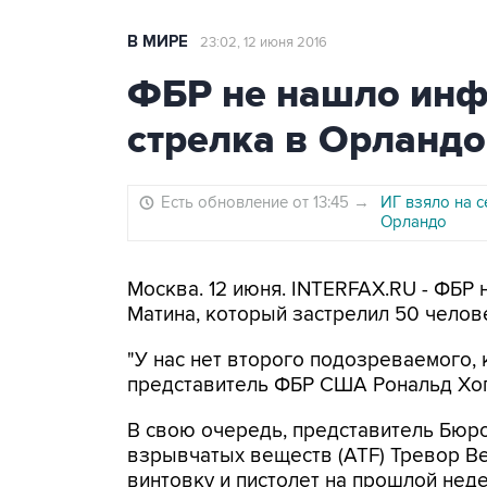
В МИРЕ
23:02, 12 июня 2016
ФБР не нашло инф
стрелка в Орландо
Есть обновление от 13:45
→
ИГ взяло на с
Орландо
Москва. 12 июня. INTERFAX.RU - ФБР
Матина, который застрелил 50 челов
"У нас нет второго подозреваемого, 
представитель ФБР США Рональд Хоп
В свою очередь, представитель Бюро
взрывчатых веществ (ATF) Тревор Ве
винтовку и пистолет на прошлой нед