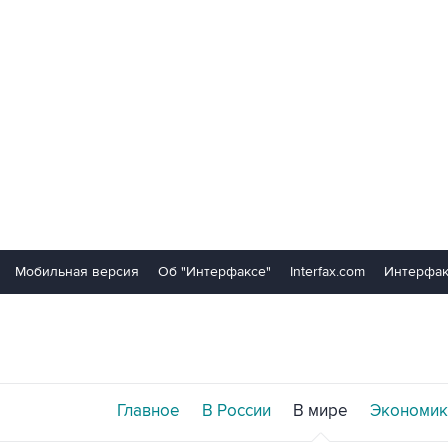
Мобильная версия
Об "Интерфаксе"
Interfax.com
Интерфак
Главное
В России
В мире
Экономик