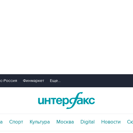
с-Россия
Финмаркет
Еще...
а
Спорт
Культура
Москва
Digital
Новости
С