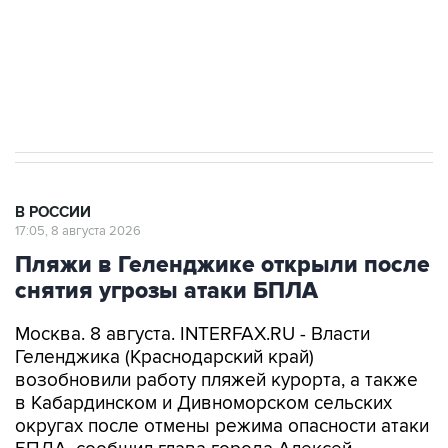
ИНН 7725383515 Erid: F7NfYUJCUneVdwcydK6A
Кабмин РФ разрешил до 1 июля 2027 года
импорт, выпуск и обращение бензина Евро 2,
Евро 3, Евро 4
В РОССИИ
17:05, 8 августа 2026
Пляжи в Геленджике открыли после
снятия угрозы атаки БПЛА
Москва. 8 августа. INTERFAX.RU - Власти
Геленджика (Краснодарский край)
возобновили работу пляжей курорта, а также
в Кабардинском и Дивноморском сельских
округах после отмены режима опасности атаки