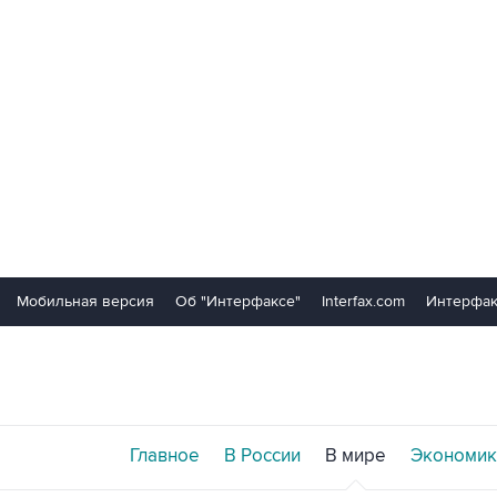
Мобильная версия
Об "Интерфаксе"
Interfax.com
Интерфак
Главное
В России
В мире
Экономик