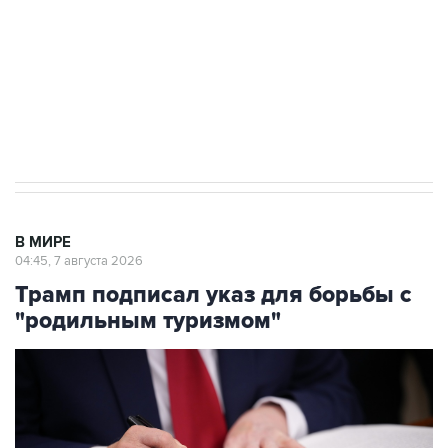
выходят на мировые рынки
Социальная реклама, АНО «Национальные приоритеты».
ИНН 7725383515 Erid: F7NfYUJCUneVdTRF8PRs
Аксенов сообщил о четвертом погибшем в
результате атаки ВСУ на Крым
В МИРЕ
04:45, 7 августа 2026
Трамп подписал указ для борьбы с
"родильным туризмом"