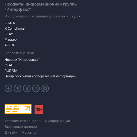
Продукты информационной группы
"Интерфакс"
Информация о компаниях, товарах и людях
СПАРК
X-Compliance
СКАУТ
Маркер
АСТРА
Новости и рынки
Новости "Интерфакса"
СКАН
RUDATA
Центр раскрытия корпоративной информации
Условия использования информации
Выходные данные
Дизайн – Motka.ru