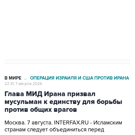
ИНН 7725383515 Erid: F7NfYUJCUneVdwcydK6A
Кабмин РФ разрешил до 1 июля 2027 года
импорт, выпуск и обращение бензина Евро 2,
Евро 3, Евро 4
В МИРЕ
ОПЕРАЦИЯ ИЗРАИЛЯ И США ПРОТИВ ИРАНА
→
22:31, 7 августа 2026
Глава МИД Ирана призвал
мусульман к единству для борьбы
против общих врагов
Москва. 7 августа. INTERFAX.RU - Исламским
странам следует объединиться перед
вызовами со стороны внешних сил, заявил в
пятницу глава МИД Ирана Аббас Аракчи.