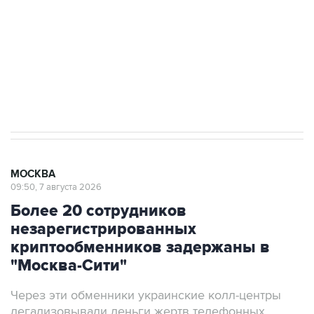
Как российские медицинские технологии
выходят на мировые рынки
Социальная реклама, АНО «Национальные приоритеты».
ИНН 7725383515 Erid: F7NfYUJCUneVdTRF8PRs
Аксенов сообщил о четвертом погибшем в
результате атаки ВСУ на Крым
МОСКВА
09:50, 7 августа 2026
Более 20 сотрудников
незарегистрированных
криптообменников задержаны в
"Москва-Сити"
Через эти обменники украинские колл-центры
легализовывали деньги жертв телефонных