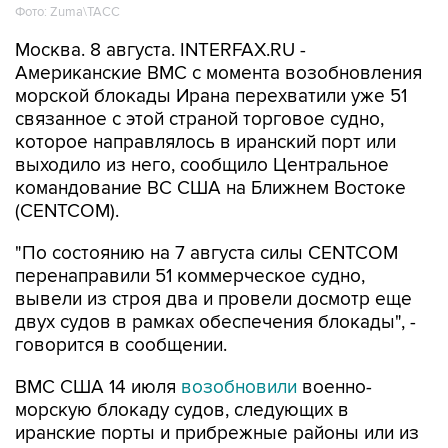
Москва. 8 августа. INTERFAX.RU -
Американские ВМС с момента возобновления
морской блокады Ирана перехватили уже 51
связанное с этой страной торговое судно,
которое направлялось в иранский порт или
выходило из него, сообщило Центральное
командование ВС США на Ближнем Востоке
(CENTCOM).
"По состоянию на 7 августа силы CENTCOM
перенаправили 51 коммерческое судно,
вывели из строя два и провели досмотр еще
двух судов в рамках обеспечения блокады", -
говорится в сообщении.
ВМС США 14 июля
возобновили
военно-
морскую блокаду судов, следующих в
иранские порты и прибрежные районы или из
них. Прежний режим действовал с 13 апреля по
18 июня.