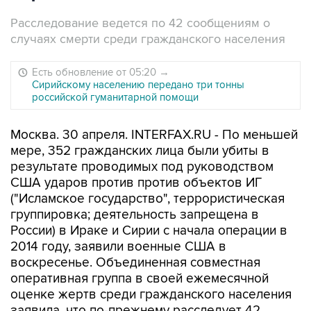
Расследование ведется по 42 сообщениям о
случаях смерти среди гражданского населения
Есть обновление от 05:20
→
Сирийскому населению передано три тонны
российской гуманитарной помощи
Москва. 30 апреля. INTERFAX.RU - По меньшей
мере, 352 гражданских лица были убиты в
результате проводимых под руководством
США ударов против против объектов ИГ
("Исламское государство", террористическая
группировка; деятельность запрещена в
России) в Ираке и Сирии с начала операции в
2014 году, заявили военные США в
воскресенье. Объединенная совместная
оперативная группа в своей ежемесячной
оценке жертв среди гражданского населения
заявила, что по-прежнему расследует 42