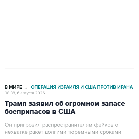
Как российские медицинские технологии
выходят на мировые рынки
Социальная реклама, АНО «Национальные приоритеты».
ИНН 7725383515 Erid: F7NfYUJCUneVdTRF8PRs
Трамп заявил, что переговоры с Ираном
начнутся в понедельник
В МИРЕ
ОПЕРАЦИЯ ИЗРАИЛЯ И США ПРОТИВ ИРАНА
→
08:38, 6 августа 2026
Трамп заявил об огромном запасе
боеприпасов в США
Он пригрозил распространителям фейков о
нехватке ракет долгими тюремными сроками