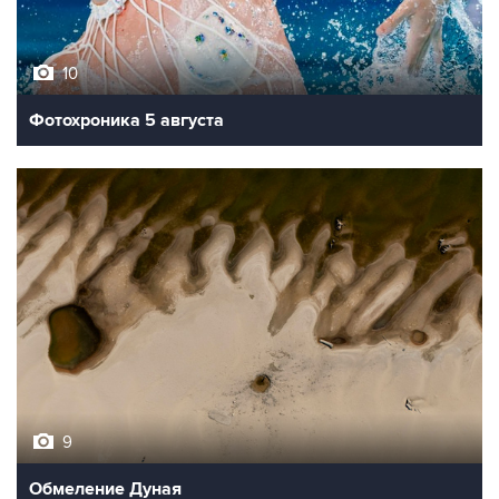
10
Фотохроника 5 августа
9
Обмеление Дуная