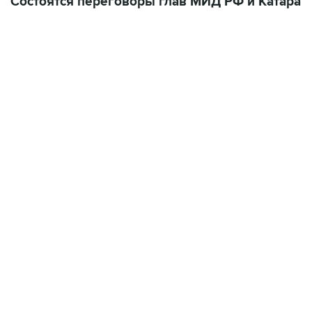
Состоятся переговоры глав МИД РФ и Катара
06:42, 8 августа 2026
написал