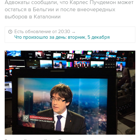
Адвокаты сообщали, что Карлес Пучдемон может
остаться в Бельгии и после внеочередных
выборов в Каталонии
Есть обновление от 20:30
→
Что произошло за день: вторник, 5 декабря