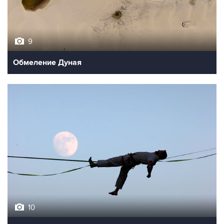
9
Обмеление Дуная
10