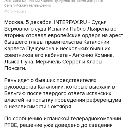
Экс-глава Каталонии Карлес Пучдемон во время интервью
бельгийскому телевидению
Фото: Reuters
Москва. 5 декабря. INTERFAX.RU - Судья
Верховного суда Испании Пабло Льярена во
вторник отозвал европейские ордера на арест
бывшего главы правительства Каталонии
Карлеса Пучдемона и нескольких бывших
советников его кабинета - Антонио Комина,
Льиса Пуча, Меричель Серрет и Клары
Понсати.
Речь идет о бывших представителях
руководства Каталонии, которые выехали в
Бельгию после твердого ответа испанских
властей на попытку проведения референдума
о независимости 1 октября.
По сообщению испанской телерадиокомпании
РТВЕ, решение уже доведено до сведения