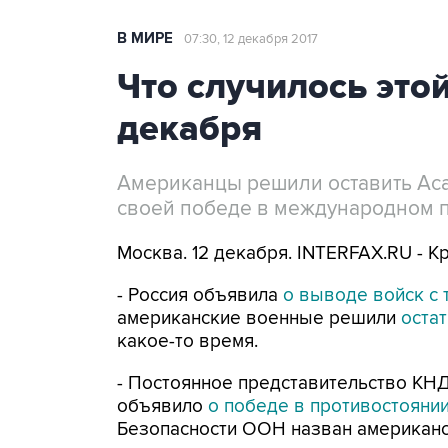
В МИРЕ
07:30, 12 декабря 2017
Что случилось этой
декабря
Американцы решили оставить Аса
своей победе в международном 
Москва. 12 декабря. INTERFAX.RU - К
- Россия объявила
о выводе войск с 
американские военные решили
остат
какое-то время.
- Постоянное представительство КН
объявило
о победе в противостояни
Безопасности ООН назван американс