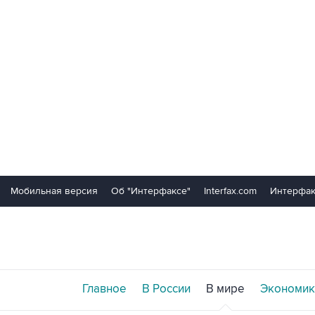
Мобильная версия
Об "Интерфаксе"
Interfax.com
Интерфак
Главное
В России
В мире
Экономик