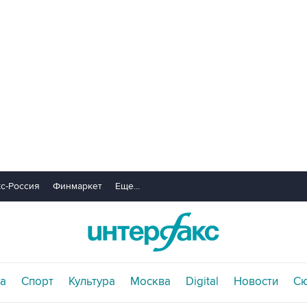
с-Россия
Финмаркет
Еще...
а
Спорт
Культура
Москва
Digital
Новости
С