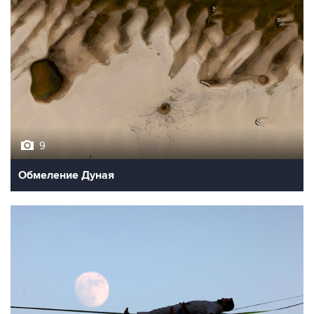
9
Обмеление Дуная