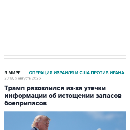
Как российские медицинские технологии
выходят на мировые рынки
Социальная реклама, АНО «Национальные приоритеты».
ИНН 7725383515 Erid: F7NfYUJCUneVdTRF8PRs
Число погибших при атаке БПЛА под
Геленджиком выросло до шести
В МИРЕ
ОПЕРАЦИЯ ИЗРАИЛЯ И США ПРОТИВ ИРАНА
→
23:18, 6 августа 2026
Трамп разозлился из-за утечки
информации об истощении запасов
боеприпасов