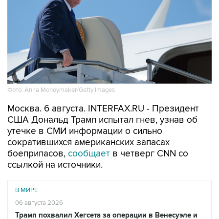
Фото: Anna Moneymaker/Getty Images
Москва. 6 августа. INTERFAX.RU - Президент
США Дональд Трамп испытал гнев, узнав об
утечке в СМИ информации о сильно
сократившихся американских запасах
боеприпасов,
сообщает
в четверг CNN со
ссылкой на источники.
В МИРЕ
06 августа 2026
Трамп похвалил Хегсета за операции в Венесуэле и