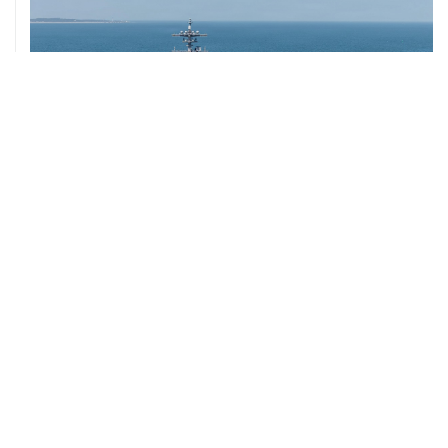
ХРОНИКИ СОБЫТИЙ
❮
❯