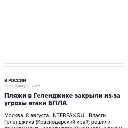
Беспилотные технологии и ИИ на службе у
электросетевых объектов и агрокомплексов
Социальная реклама, АНО «Национальные приоритеты».
ИНН 7725383515 Erid: F7NfYUJCUneVdwcydK6A
Кабмин РФ разрешил до 1 июля 2027 года
импорт, выпуск и обращение бензина Евро 2,
Евро 3, Евро 4
В РОССИИ
12:26, 8 августа 2026
Пляжи в Геленджике закрыли из-за
угрозы атаки БПЛА
Москва. 8 августа. INTERFAX.RU - Власти
Геленджика (Краснодарский край) решили