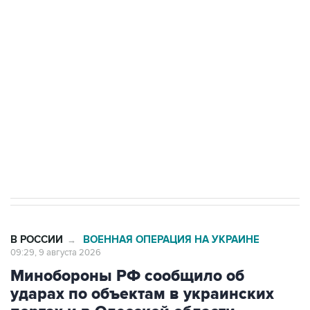
области подверглось атаке БПЛА
Беспилотные технологии и ИИ на службе у
электросетевых объектов и агрокомплексов
Социальная реклама, АНО «Национальные приоритеты».
ИНН 7725383515 Erid: F7NfYUJCUneVdwcydK6A
Кабмин РФ разрешил до 1 июля 2027 года
импорт, выпуск и обращение бензина Евро 2,
Евро 3, Евро 4
В РОССИИ
ВОЕННАЯ ОПЕРАЦИЯ НА УКРАИНЕ
→
09:29, 9 августа 2026
Минобороны РФ сообщило об
ударах по объектам в украинских