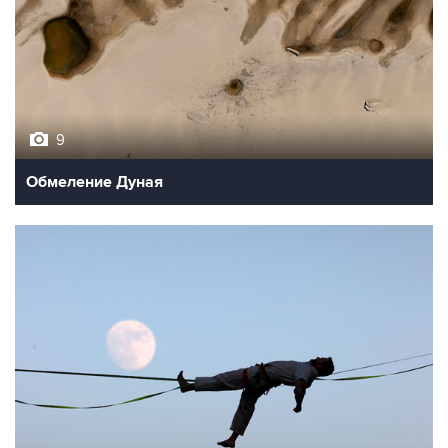
9
Обмеление Дуная