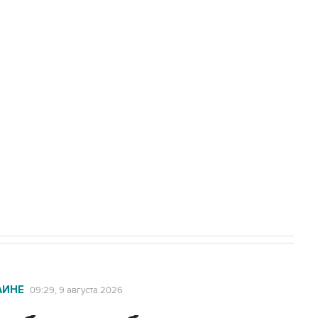
амарской области подверглось атаке
а службе у электросетевых объектов и
НН 7725383515 Erid: F7NfYUJCUneVdwcydK6A
2027 года импорт, выпуск и обращение
АИНЕ
09:29, 9 августа 2026