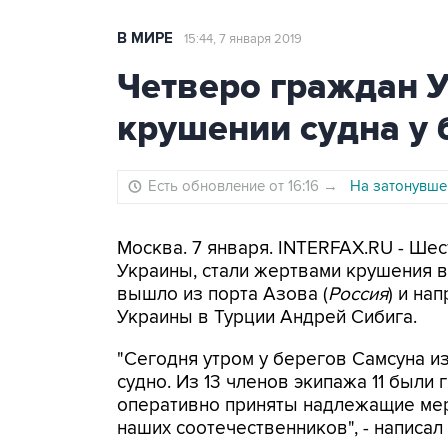
В МИРЕ
15:44, 7 января 2019
Четверо граждан 
крушении судна у 
Есть обновление от 16:16
→
На затонувше
Москва. 7 января. INTERFAX.RU - Шес
Украины, стали жертвами крушения в
вышло из порта Азова (
Россия
) и на
Украины в Турции Андрей Сибига.
"Сегодня утром у берегов Самсуна и
судно. Из 13 членов экипажа 11 был
оперативно приняты надлежащие мер
наших соотечественников", - написал