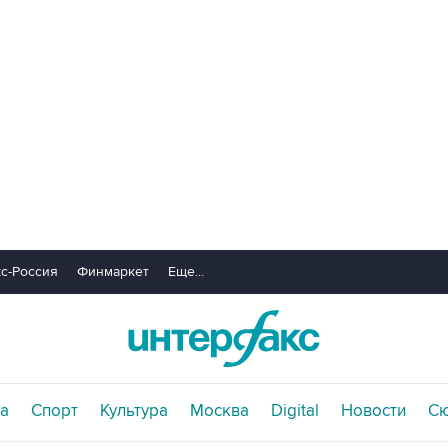
с-Россия
Финмаркет
Еще...
а
Спорт
Культура
Москва
Digital
Новости
С