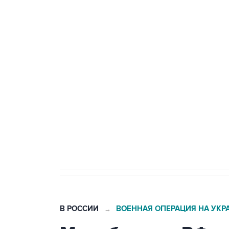
Промышленное предприятие в С
БПЛА
Беспилотные технологии и ИИ н
агрокомплексов
Социальная реклама, АНО «Национальные приоритеты».
И
Кабмин РФ разрешил до 1 июля 
бензина Евро 2, Евро 3, Евро 4
В РОССИИ
ВОЕННАЯ ОПЕРАЦИЯ НА УКР
→