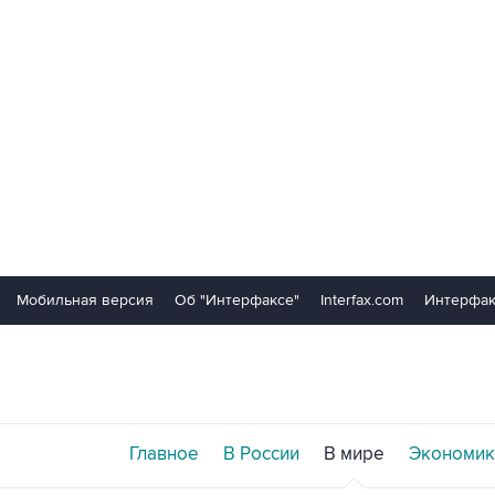
Мобильная версия
Об "Интерфаксе"
Interfax.com
Интерфак
Главное
В России
В мире
Экономик