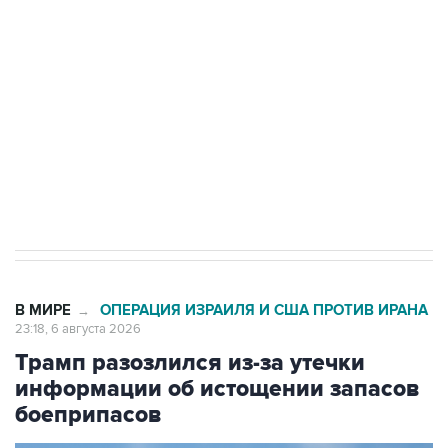
Росгвардии
Как российские медицинские технологии
выходят на мировые рынки
Социальная реклама, АНО «Национальные приоритеты».
ИНН 7725383515 Erid: F7NfYUJCUneVdTRF8PRs
Аксенов сообщил о четвертом погибшем в
результате атаки ВСУ на Крым
В МИРЕ
ОПЕРАЦИЯ ИЗРАИЛЯ И США ПРОТИВ ИРАНА
→
23:18, 6 августа 2026
Трамп разозлился из-за утечки
информации об истощении запасов
боеприпасов