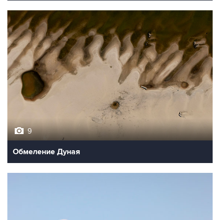
9
Обмеление Дуная