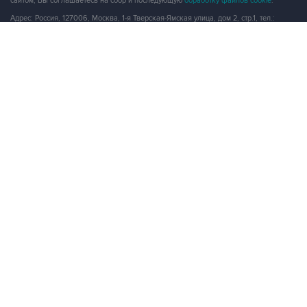
сайтом, Вы соглашаетесь на сбор и последующую
обработку файлов cookie
.
Адрес: Россия, 127006, Москва, 1-я Тверская-Ямская улица, дом 2, стр.1, тел.:
+7 (499) 250-98-40
, факс:
+7 (499) 250-97-27
Продукты информационной группы
"Интерфакс"
Информация о компаниях, товарах и людях
СПАРК
X-Compliance
СКАУТ
Маркер
АСТРА
Новости и рынки
Новости "Интерфакса"
СКАН
RUDATA
Центр раскрытия корпоративной информации