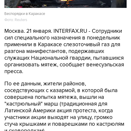
Беспорядки в Каракасе
Фото: Reuters
Москва. 21 января. INTERFAX.RU - Сотрудники
сил специального назначения в понедельник
применили в Каракасе слезоточивый газ для
разгона манифестантов, подержавших
служащих Национальной гвардии, пытавшихся
организовать мятеж, сообщает венесуэльская
пресса.
По ее данным, жители районов,
соседствующих с казармой, в которой была
совершена попытка мятежа, вышли на
"кастрюльный" марш (традиционная для
Латинской Америки акция протеста, когда
участники акции выходят на улицу, громко
стуча крышками и поварешками по кастрюлям
и сковородкам).