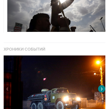
ХРОНИКИ СОБЫТИЙ
❮
❯