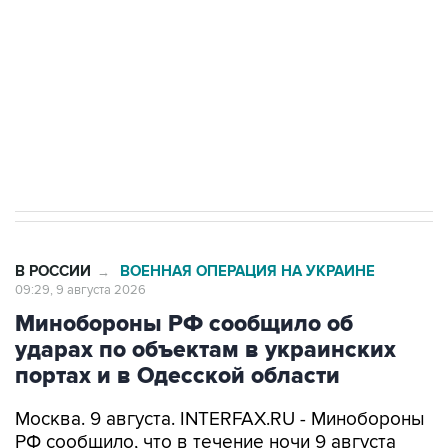
Беспилотные технологии и ИИ на службе у
электросетевых объектов и агрокомплексов
Социальная реклама, АНО «Национальные приоритеты».
ИНН 7725383515 Erid: F7NfYUJCUneVdwcydK6A
Кабмин РФ разрешил до 1 июля 2027 года
импорт, выпуск и обращение бензина Евро 2,
Евро 3, Евро 4
В РОССИИ
ВОЕННАЯ ОПЕРАЦИЯ НА УКРАИНЕ
→
09:29, 9 августа 2026
Минобороны РФ сообщило об
ударах по объектам в украинских
портах и в Одесской области
Москва. 9 августа. INTERFAX.RU - Минобороны
РФ сообщило, что в течение ночи 9 августа