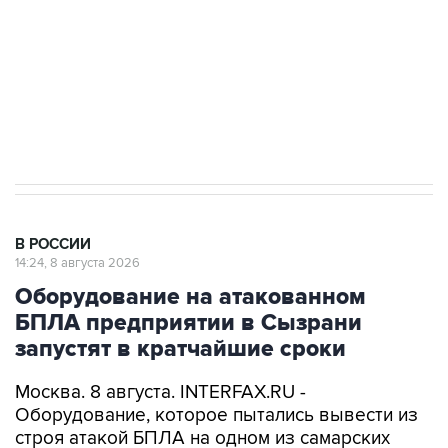
Социальная реклама, АНО «Национальные приоритеты».
ИНН 7725383515 Erid: F7NfYUJCUneVdwcydK6A
Кабмин РФ разрешил до 1 июля 2027 года
импорт, выпуск и обращение бензина Евро 2,
Евро 3, Евро 4
В РОССИИ
14:24, 8 августа 2026
Оборудование на атакованном
БПЛА предприятии в Сызрани
запустят в кратчайшие сроки
Москва. 8 августа. INTERFAX.RU -
Оборудование, которое пытались вывести из
строя атакой БПЛА на одном из самарских