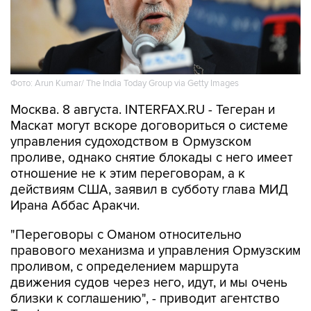
Фото: Arun Kumar/ The India Today Group via Getty Images
Москва. 8 августа. INTERFAX.RU - Тегеран и
Маскат могут вскоре договориться о системе
управления судоходством в Ормузском
проливе, однако снятие блокады с него имеет
отношение не к этим переговорам, а к
действиям США, заявил в субботу глава МИД
Ирана Аббас Аракчи.
"Переговоры с Оманом относительно
правового механизма и управления Ормузским
проливом, с определением маршрута
движения судов через него, идут, и мы очень
близки к соглашению", - приводит агентство