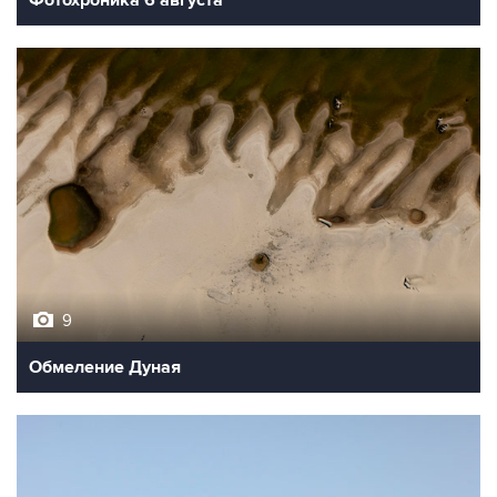
9
Обмеление Дуная