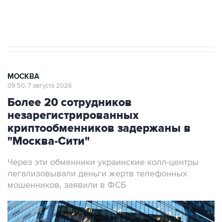
Аксенов сообщил о четвертом погибшем в
результате атаки ВСУ на Крым
МОСКВА
09:50, 7 августа 2026
Более 20 сотрудников
незарегистрированных
криптообменников задержаны в
"Москва-Сити"
Через эти обменники украинские колл-центры
легализовывали деньги жертв телефонных
мошенников, заявили в ФСБ