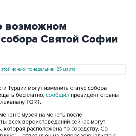
о возможном
 собора Святой Софии
 этой ночью: понедельник, 25 марта
сти Турции могут изменить статус собора
ещать бесплатно,
сообщил
президент страны
леканалу TGRT.
менен с музея на мечеть после
сты всех вероисповеданий сейчас могут
, которая расположена по соседству. Со
чно", - ответил он на вопрос журналиста о