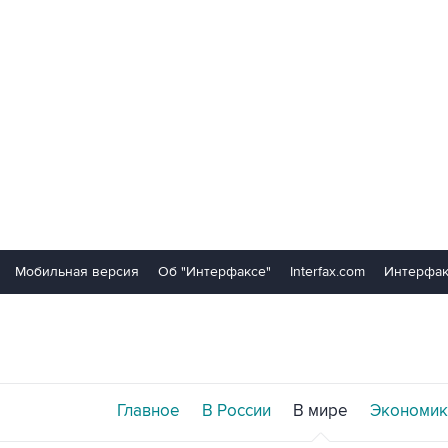
Мобильная версия
Об "Интерфаксе"
Interfax.com
Интерфак
Главное
В России
В мире
Экономик