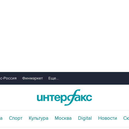
с-Россия
Финмаркет
Еще...
а
Спорт
Культура
Москва
Digital
Новости
С