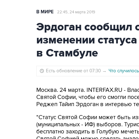
В МИРЕ
22:45, 24 марта 2019
Эрдоган сообщил 
изменении статуса
в Стамбуле
Есть обновление от 07:30
→
Что случилось
Москва. 24 марта. INTERFAX.RU - Вла
Святой Софии, чтобы его смогли пос
Реджеп Тайип Эрдоган в интервью те
"Статус Святой Софии может быть из
(муниципальных - ИФ) выборов. Тури
бесплатно заходить в Голубую мечеть
Святой Софией можно сделать аналоги