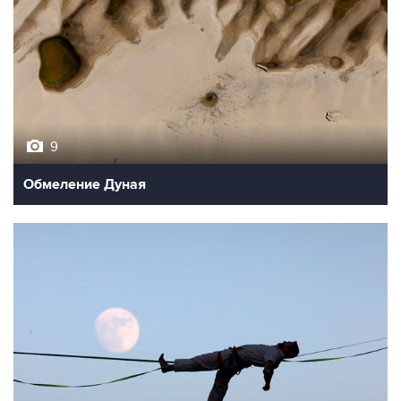
9
Обмеление Дуная